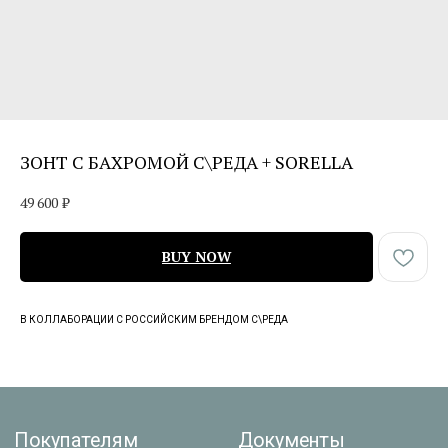
ЗОНТ С БАХРОМОЙ С\РЕДА + SORELLA
Покупателям
Документы
49 600
₽
Оплата
Договор оферты
Доставка
Политика
BUY NOW
конфиденциальности
Возврат
Вопрос-ответ
В КОЛЛАБОРАЦИИ С РОССИЙСКИМ БРЕНДОМ С\РЕДА
Уход и хранение
Контакты
+7 (903) 176-00-90
SORELLA
2023
SORELLA
info@lasorella.ru