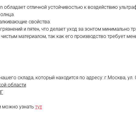
fin обладает отличной устойчивостью к воздействию ультр
олнца.
алкивающие свойства.
агрязнений и пятен, что делает уход за зонтом минимально т
и чистым материалом, так как его производство требует ме
ашего склада, который находится по адресу: г.Москва, ул.
кой области
НГ
и можно узнать
тут